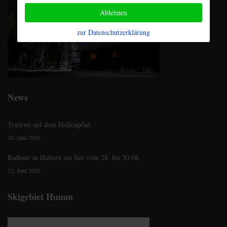
Ablehnen
zur Datenschutzerklärung
News
Trailrun auf dem Hollenpfad
28. Juni 2026
Radtour in Haltern am See vom 28. bis 30.08.
12. Juni 2026
Skigebiet Hunau