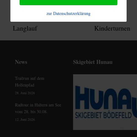
zur Datenschutzerklärung
Langlauf
Kinderturnen
News
Skigebiet Hunau
Trailrun auf dem
Hollenpfad
28. Juni 2026
Radtour in Haltern am See
vom 28. bis 30.08.
12. Juni 2026