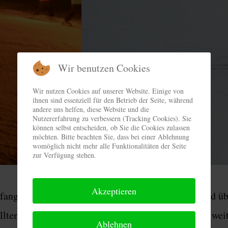
Wir benutzen Cookies
Wir nutzen Cookies auf unserer Website. Einige von
ihnen sind essenziell für den Betrieb der Seite, während
andere uns helfen, diese Website und die
Nutzererfahrung zu verbessern (Tracking Cookies). Sie
können selbst entscheiden, ob Sie die Cookies zulassen
möchten. Bitte beachten Sie, dass bei einer Ablehnung
womöglich nicht mehr alle Funktionalitäten der Seite
zur Verfügung stehen.
Akzeptieren
mfangreiche Informationen über unsere Angebote und üb
llten Sie weitere Fragen haben, so helfen wir gerne weit
Ablehnen